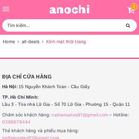
0
Toggle
navigation
Home
all-deals
Kính mát thời trang
ĐỊA CHỈ CỬA HÀNG
Hà Nội:
15 Nguyễn Khánh Toàn - Cầu Giấy
TP. Hồ Chí Minh:
Lầu 3 - Tòa nhà Lữ Gia - Số 70 Lữ Gia - Phường 15 - Quận 11
Chăm sóc khách hàng:
nathanoates91@gmail.com
– Hotline:
0386678444
Thẻ khách hàng và phiếu mua hàng:
nathanoates91@gmail.com