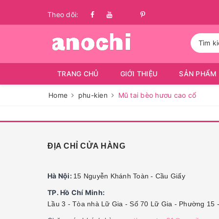
Theo dõi:
TRANG CHỦ
GIỚI THIỆU
SẢN PHẨM
Home
phu-kien
Mũ tai bèo hươu cao cổ
ĐỊA CHỈ CỬA HÀNG
Hà Nội:
15 Nguyễn Khánh Toàn - Cầu Giấy
TP. Hồ Chí Minh:
Lầu 3 - Tòa nhà Lữ Gia - Số 70 Lữ Gia - Phường 15 