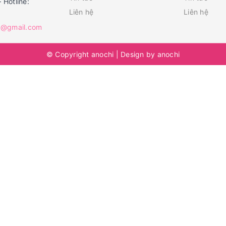
– Hotline:
Liên hệ
Liên hệ
1@gmail.com
© Copyright
anochi
|
Design by
anochi