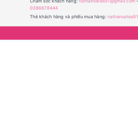
Chăm sóc khách hàng:
nathanoates91@gmail.com
0386678444
Thẻ khách hàng và phiếu mua hàng:
nathanoates9