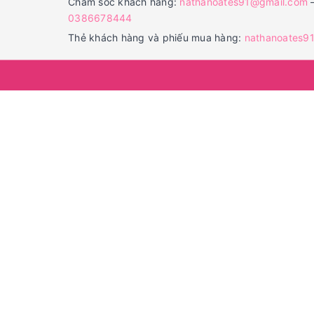
Chăm sóc khách hàng:
nathanoates91@gmail.com
0386678444
Thẻ khách hàng và phiếu mua hàng:
nathanoates9