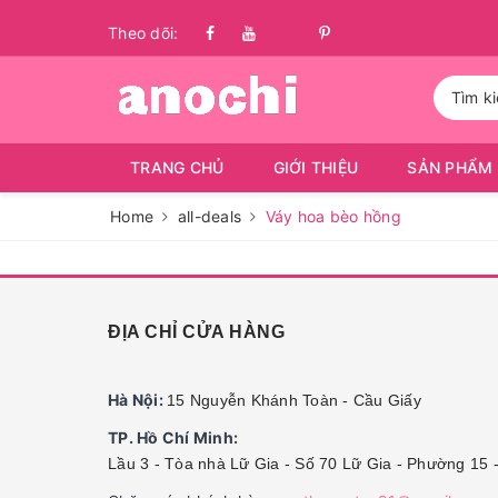
Theo dõi:
TRANG CHỦ
GIỚI THIỆU
SẢN PHẨM
Home
all-deals
Váy hoa bèo hồng
ĐỊA CHỈ CỬA HÀNG
Hà Nội:
15 Nguyễn Khánh Toàn - Cầu Giấy
TP. Hồ Chí Minh:
Lầu 3 - Tòa nhà Lữ Gia - Số 70 Lữ Gia - Phường 15 