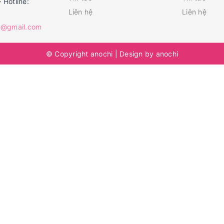
– Hotline:
Liên hệ
Liên hệ
1@gmail.com
© Copyright
anochi
|
Design by
anochi